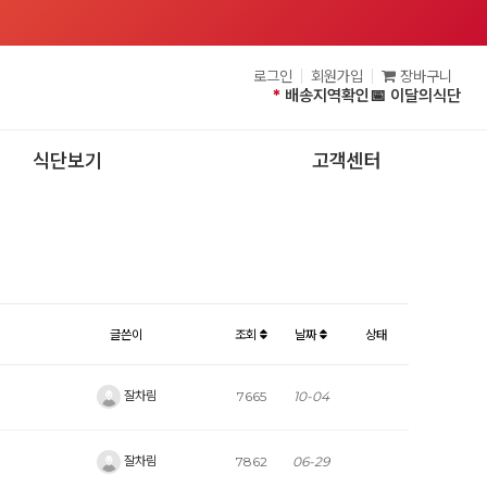
로그인
회원가입
장바구니
*
배송지역확인
📅 이달의식단
식단보기
고객센터
글쓴이
조회
날짜
상태
잘차림
7665
10-04
잘차림
7862
06-29