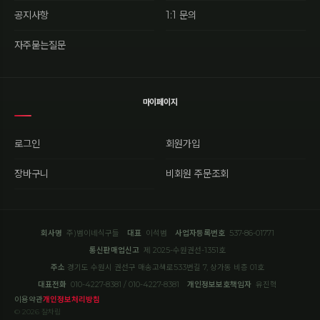
공지사항
1:1 문의
자주묻는질문
마이페이지
로그인
회원가입
장바구니
비회원 주문조회
회사명
주)범이네식구들
대표
이석범
사업자등록번호
537-86-01771
통신판매업신고
제 2025-수원권선-1351호
주소
경기도 수원시 권선구 매송고색로533번길 7, 상가동 비층 01호
대표전화
010-4227-8381 / 010-4227-8381
개인정보보호책임자
유진혁
이용약관
개인정보처리방침
© 2026 잘차림