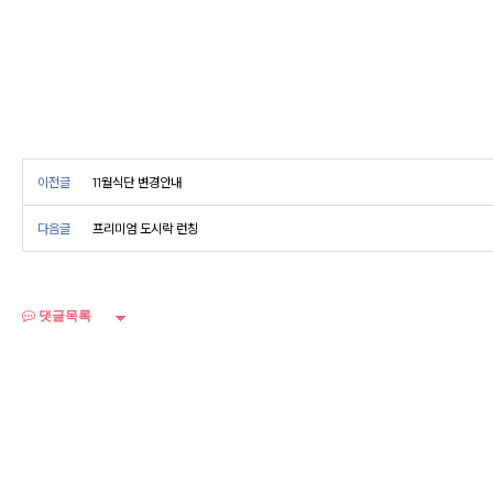
이전글
11월식단 변경안내
다음글
프리미엄 도시락 런칭
댓글목록