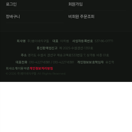
로그인
회원가입
장바구니
비회원 주문조회
회사명
주)범이네식구들
대표
이석범
사업자등록번호
537-86-01771
통신판매업신고
제 2025-수원권선-1351호
주소
경기도 수원시 권선구 매송고색로533번길 7, 상가동 비층 01호
대표전화
010-4227-8381 / 010-4227-8381
개인정보보호책임자
유진혁
회사소개
이용약관
개인정보처리방침
© 2026 주)범이네식구들 All Rights Reserved.