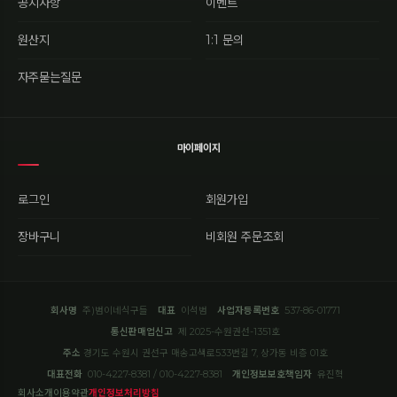
공지사항
이벤트
원산지
1:1 문의
자주묻는질문
마이페이지
로그인
회원가입
장바구니
비회원 주문조회
회사명
주)범이네식구들
대표
이석범
사업자등록번호
537-86-01771
통신판매업신고
제 2025-수원권선-1351호
주소
경기도 수원시 권선구 매송고색로533번길 7, 상가동 비층 01호
대표전화
010-4227-8381 / 010-4227-8381
개인정보보호책임자
유진혁
회사소개
이용약관
개인정보처리방침