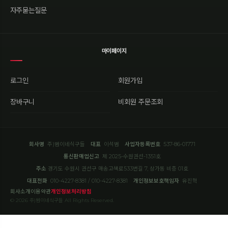
자주묻는질문
마이페이지
로그인
회원가입
장바구니
비회원 주문조회
회사명
주)범이네식구들
대표
이석범
사업자등록번호
537-86-01771
통신판매업신고
제 2025-수원권선-1351호
주소
경기도 수원시 권선구 매송고색로533번길 7, 상가동 비층 01호
대표전화
010-4227-8381 / 010-4227-8381
개인정보보호책임자
유진혁
회사소개
이용약관
개인정보처리방침
© 2026 주)범이네식구들 All Rights Reserved.