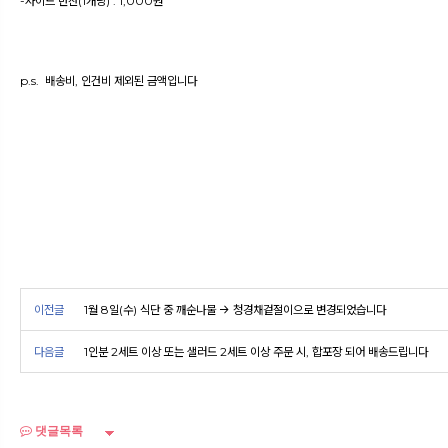
-사이드 반찬(1개당) : 1,000원
p.s. 배송비, 인건비 제외된 금액입니다
이전글
1월 8일(수) 식단 중 깨순나물 → 청경채겉절이으로 변경되었습니다
다음글
1인분 2세트 이상 또는 샐러드 2세트 이상 주문 시, 합포장 되어 배송드립니다
댓글목록