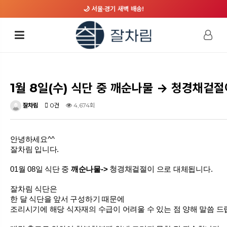
🌙 서울·경기 새벽 배송!
1월 8일(수) 식단 중 깨순나물 → 청경채
잘차림
0건
4,674회
안녕하세요^^
잘차림 입니다.
01월 08일 식단 중
깨순나물->
청경채겉절이
으로 대체됩니다.
잘차림 식단은
한 달 식단을 앞서 구성하기 때문에
조리시기에 해당 식자재의 수급이 어려울 수 있는 점
양해 말씀 드