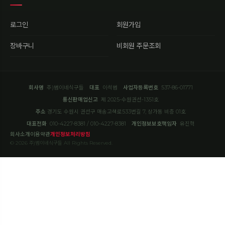
로그인
회원가입
장바구니
비회원 주문조회
회사명
주)범이네식구들
대표
이석범
사업자등록번호
537-86-01771
통신판매업신고
제 2025-수원권선-1351호
주소
경기도 수원시 권선구 매송고색로533번길 7, 상가동 비층 01호
대표전화
010-4227-8381 / 010-4227-8381
개인정보보호책임자
유진혁
회사소개
이용약관
개인정보처리방침
© 2026 주)범이네식구들 All Rights Reserved.