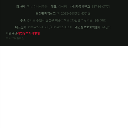
회사명
주)범이네식구들
대표
이석범
사업자등록번호
537-86-01771
통신판매업신고
제 2025-수원권선-1351호
주소
경기도 수원시 권선구 매송고색로533번길 7, 상가동 비층 01호
대표전화
010-4227-8381 / 010-4227-8381
개인정보보호책임자
유진혁
이용약관
개인정보처리방침
© 2026 잘차림