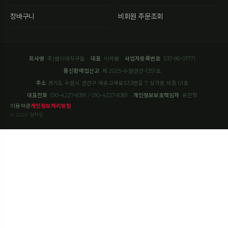
장바구니
비회원 주문조회
회사명
주)범이네식구들
대표
이석범
사업자등록번호
537-86-01771
통신판매업신고
제 2025-수원권선-1351호
주소
경기도 수원시 권선구 매송고색로533번길 7, 상가동 비층 01호
대표전화
010-4227-8381 / 010-4227-8381
개인정보보호책임자
유진혁
이용약관
개인정보처리방침
© 2026 잘차림