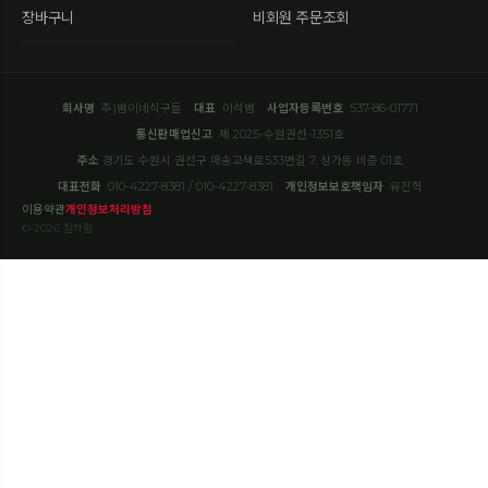
장바구니
비회원 주문조회
회사명
주)범이네식구들
대표
이석범
사업자등록번호
537-86-01771
통신판매업신고
제 2025-수원권선-1351호
주소
경기도 수원시 권선구 매송고색로533번길 7, 상가동 비층 01호
대표전화
010-4227-8381 / 010-4227-8381
개인정보보호책임자
유진혁
이용약관
개인정보처리방침
© 2026 잘차림