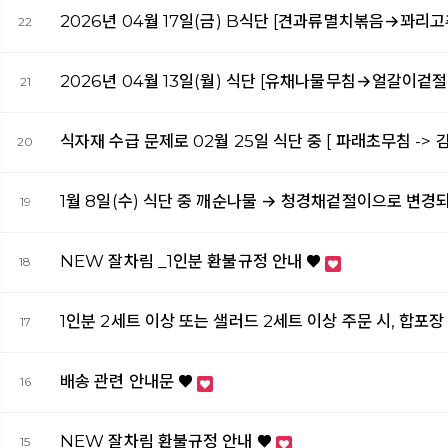
2026년 04월 17일(금) B식단 [견과류멸치볶음→꽈
22
2026년 04월 13일(월) 식단 [유채나물무침→얼갈이
21
식자재 수급 문제로 02월 25일 식단 중 [ 파래초무침 -> 
20
1월 8일(수) 식단 중 깨순나물 → 청경채겉절이으로 변
19
NEW 잘차림 _1인분 환불규정 안내 ♥
18
1인분 2세트 이상 또는 샐러드 2세트 이상 주문 시, 합
17
배송 관련 안내문 ♥
16
NEW 잘차림 환불규정 안내 ♥
15