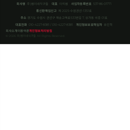
회사명
주)범이네식구들
대표
이석범
사업자등록번호
537-86-01771
통신판매업신고
제 2025-수원권선-1351호
주소
경기도 수원시 권선구 매송고색로533번길 7, 상가동 비층 01호
대표전화
010-4227-8381 / 010-4227-8381
개인정보보호책임자
유진혁
회사소개
이용약관
개인정보처리방침
© 2026 주)범이네식구들 All Rights Reserved.