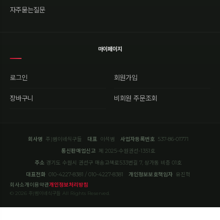
자주묻는질문
마이페이지
로그인
회원가입
장바구니
비회원 주문조회
회사명
주)범이네식구들
대표
이석범
사업자등록번호
537-86-01771
통신판매업신고
제 2025-수원권선-1351호
주소
경기도 수원시 권선구 매송고색로533번길 7, 상가동 비층 01호
대표전화
010-4227-8381 / 010-4227-8381
개인정보보호책임자
유진혁
회사소개
이용약관
개인정보처리방침
© 2026 주)범이네식구들 All Rights Reserved.