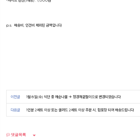
-사이드 반찬(1개당) : 1,000원
p.s. 배송비, 인건비 제외된 금액입니다
이전글
1월 8일(수) 식단 중 깨순나물 → 청경채겉절이으로 변경되었습니다
다음글
1인분 2세트 이상 또는 샐러드 2세트 이상 주문 시, 합포장 되어 배송드립니다
댓글목록