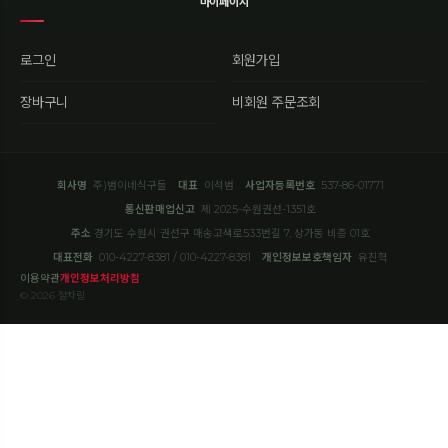
마이페이지
로그인
회원가입
장바구니
비회원 주문조회
회사명
주)범이네식구들
대표
이석범
사업자등록번호
537-86-01771
통신판매업신고
제 2025-수원권선-1351호
주소
경기도 수원시 권선구 매송고색로533번길 7, 상가동 비층 01호
대표전화
010-4227-8381 / 010-4227-8381
개인정보보호책임자
유진혁
이용약관
개인정보처리방침
© 2026 잘차림