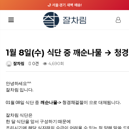
🌙 서울·경기 새벽 배송!
1월 8일(수) 식단 중 깨순나물 →
잘차림
0건
4,690회
안녕하세요^^
잘차림 입니다.
01월 08일 식단 중
깨순나물->
청경채겉절이
으로 대체됩니다.
잘차림 식단은
한 달 식단을 앞서 구성하기 때문에
조리시기에 해당 식자재의 수급이 어려울 수 있는 점
양해 말씀 드