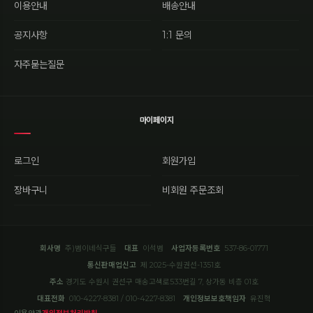
이용안내
배송안내
공지사항
1:1 문의
자주묻는질문
마이페이지
로그인
회원가입
장바구니
비회원 주문조회
회사명
주)범이네식구들
대표
이석범
사업자등록번호
537-86-01771
통신판매업신고
제 2025-수원권선-1351호
주소
경기도 수원시 권선구 매송고색로533번길 7, 상가동 비층 01호
대표전화
010-4227-8381 / 010-4227-8381
개인정보보호책임자
유진혁