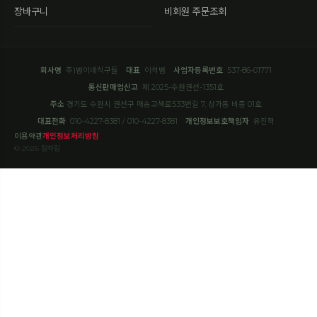
장바구니
비회원 주문조회
회사명
주)범이네식구들
대표
이석범
사업자등록번호
537-86-01771
통신판매업신고
제 2025-수원권선-1351호
주소
경기도 수원시 권선구 매송고색로533번길 7, 상가동 비층 01호
대표전화
010-4227-8381 / 010-4227-8381
개인정보보호책임자
유진혁
이용약관
개인정보처리방침
© 2026 잘차림