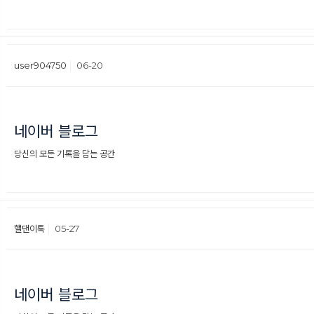
user904750
06-20
네이버 블로그
당신의 모든 기록을 담는 공간
핼댄이툭
05-27
네이버 블로그