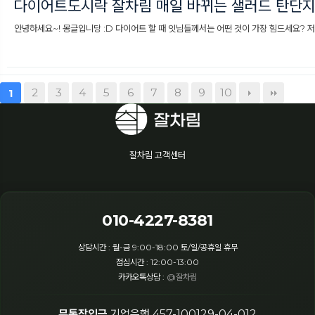
다이어트도시락 잘차림 매일 바뀌는 샐러드 탄단지
안녕하세요~! 몽글입니당 :D 다이어트 할 때 잇님들께서는 어떤 것이 가장 힘드세요? 저는 거
2
3
4
5
6
7
8
9
10
1
잘차림 고객센터
010-4227-8381
상담시간 : 월-금 9:00-18:00 토/일/공휴일 휴무
점심시간 : 12:00-13:00
카카오톡상담 :
@잘차림
무통장입금
기업은행 457-100129-04-012