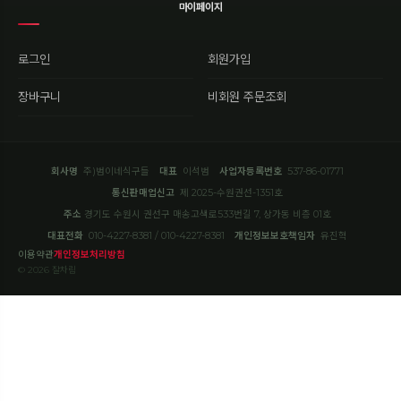
마이페이지
로그인
회원가입
장바구니
비회원 주문조회
회사명
주)범이네식구들
대표
이석범
사업자등록번호
537-86-01771
통신판매업신고
제 2025-수원권선-1351호
주소
경기도 수원시 권선구 매송고색로533번길 7, 상가동 비층 01호
대표전화
010-4227-8381 / 010-4227-8381
개인정보보호책임자
유진혁
이용약관
개인정보처리방침
© 2026 잘차림