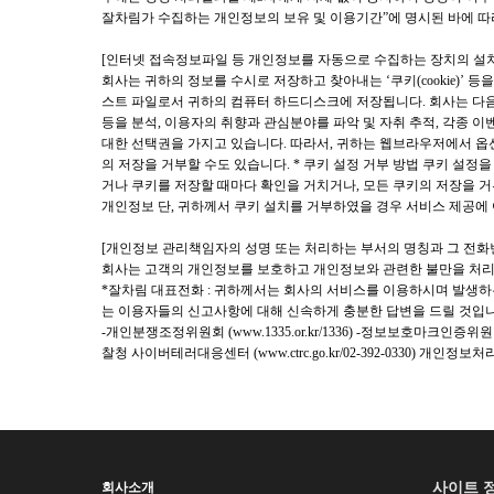
잘차림가 수집하는 개인정보의 보유 및 이용기간”에 명시된 바에 따
[인터넷 접속정보파일 등 개인정보를 자동으로 수집하는 장치의 설치·
회사는 귀하의 정보를 수시로 저장하고 찾아내는 ‘쿠키(cookie)’
스트 파일로서 귀하의 컴퓨터 하드디스크에 저장됩니다. 회사는 다음과
등을 분석, 이용자의 취향과 관심분야를 파악 및 자취 추적, 각종 이
대한 선택권을 가지고 있습니다. 따라서, 귀하는 웹브라우저에서 옵
의 저장을 거부할 수도 있습니다. * 쿠키 설정 거부 방법 쿠키 
거나 쿠키를 저장할 때마다 확인을 거치거나, 모든 쿠키의 저장을 거부
개인정보 단, 귀하께서 쿠키 설치를 거부하였을 경우 서비스 제공에
[개인정보 관리책임자의 성명 또는 처리하는 부서의 명칭과 그 전화
회사는 고객의 개인정보를 보호하고 개인정보와 관련한 불만을 처리
*잘차림 대표전화 : 귀하께서는 회사의 서비스를 이용하시며 발생
는 이용자들의 신고사항에 대해 신속하게 충분한 답변을 드릴 것입
-개인분쟁조정위원회 (
www.1335.or.kr/1336)
-정보보호마크인증위원회
찰청 사이버테러대응센터 (
www.ctrc.go.kr/02-392-0330)
개인정보처
사이트 
회사소개