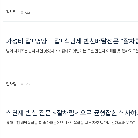
잘차림
01-22
가성비 갑! 영양도 갑! 식단제 반찬배달전문 "잘차
남이 차려주는 밥이 제일 맛있다고 하잖아요.옛날에는 무슨 말인지 이해를 못 했어요.오늘은 
잘차림
01-22
식단제 반찬 전문 <잘차림> 으로 균형잡힌 식사하
유하~!전 배달음식을 참 좋아하는데요.. 배달 음식을 너무 자주 먹으니 밀가루와 MSG로 