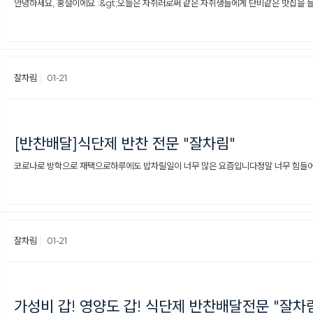
안녕하세요, 홍설이에요 :&gt;​오늘은 자취러로써 같은 자취생들에게 단비같은 맛집을 들고
잘차림
01-21
[반찬배달]식단제 반찬 전문 "잘차림"
​​​코로나로 방학으로 재택으로하루에도 밥차릴일이 너무 많은 요즘입니다정말 너무 힘들어
잘차림
01-21
가성비 갑! 영양도 갑! 식단제 반찬배달전문 "잘차