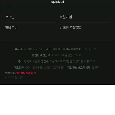
마이페이지
로그인
회원가입
장바구니
비회원 주문조회
회사명
주)범이네식구들
대표
이석범
사업자등록번호
537-86-01771
통신판매업신고
제 2025-수원권선-1351호
주소
경기도 수원시 권선구 매송고색로533번길 7, 상가동 비층 01호
대표전화
010-4227-8381 / 010-4227-8381
개인정보보호책임자
유진혁
이용약관
개인정보처리방침
© 2026 잘차림