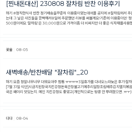
[찐내돈대산] 230808 잘차림 반찬 이용후기
하기 #정직한식사 반찬 정기배송을꾸준히 이용중이었는데어플 공지에 #잘차림에서 주문
는데 그 날은 사진들을 깜빡해서8일에 주문했던 리뷰를 써볼게요!​기존에 이용중이던 '정직한식사
500원이에요.​'잘차림'은 30,000원으로 가격이좀 더 비싸지만 더 좋은 식자재를사용
꽃율
08-05
새벽배송/반찬배달 "잘차림"_20
하기 요즘 정말너무너무 더워요아주 찜통 ㅠㅠㅠㅠ3일휴가를 다녀오느라늦은 후기!잘차림
[7월 31일 식단]시금치된장국치킨강정​돈육간장불고기메추리알장조림배추김치​멸치볶
국은 왜이리 맛있는지..메인 치킨강정도 좋았고(개인적으로는 땅콩 안 뿌려졌으면..ㅠㅜ
다다
08-04