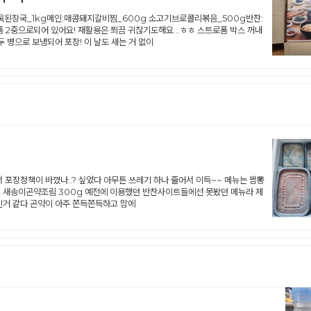
아욱된장국_1kg메인:매콤돼지갈비찜_600g 소고기브로콜리볶음_500g반찬:
 2중으로되어 있어요! 재활용은 쬐끔 귀찮기도해요...ㅎㅎ 스트로폼 박스 꺼내
 병으로 보냉되어 포장! 이 날도 새는 거 없이
 포장정책이 바꼈나..? 싶었다 아무튼 쓰레기 하나 줄어서 이득~~ 메뉴는 짬뽕
0g, 새송이곤약조림 300g 예전에 이용했던 반찬사이트들에선 못봤던 메뉴라 제
인거 같다 곤약이 아주 쫀득쫀득하고 맘에