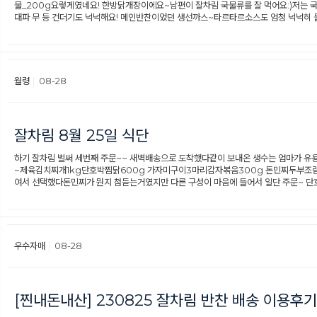
물_200g요렇게였네요!​ 한방닭개장이에요~남편이 잘차림 국물류를 잘 먹어요:)저는 
대파 무 등 건더기도 넉넉해요! 메인반찬이었던 생선까스~타르타르소스도 엄청 넉넉히 
월령
08-28
잘차림 8월 25일 식단
하기 잘차림 벌써 세번째 주문~~ 새벽배송으로 도착했다같이 보내온 생수는 엄마가 유용
~제육김치찌개1kg단호박찜닭600g 가자미구이3마리감자볶음300g 돈민찌두부조림3
여서 선택했다돈민찌가 뭔지 첨듣는거였지만 다른 구성이 마음에 들어서 일단 주문~ 단
우수자매
08-28
[찐내돈내산] 230825 잘차림 반찬 배송 이용후기