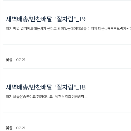
새벽배송/반찬배달 "잘차림"_19
하기 매일 일기예보에는비가 온다고 되어있는데어제오늘 미치게 더운...ㅋㅋㅋ오락가락
꽃율
07-21
새벽배송/반찬배달 "잘차림"_18
하기 오늘은중복이죠!허허아니죠...방학식이죠여름방학.....
꽃율
07-21