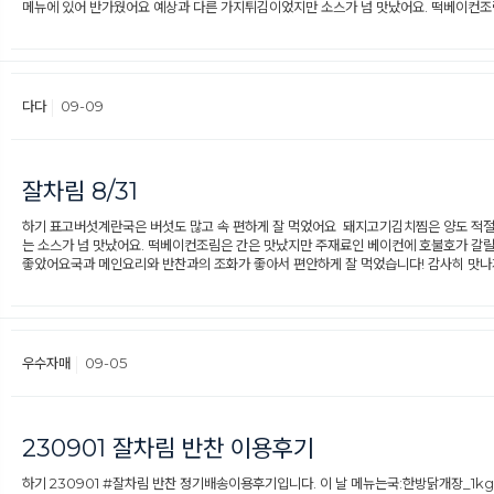
메뉴에 있어 반가웠어요 예상과 다른 가지튀김이었지만 소스가 넘 맛났어요. 떡베이컨조
다다
09-09
잘차림 8/31
하기 표고버섯계란국은 버섯도 많고 속 편하게 잘 먹었어요 돼지고기김치찜은 양도 적
는 소스가 넘 맛났어요. 떡베이컨조림은 간은 맛났지만 주재료인 베이컨에 호불호가 
좋았어요국과 메인요리와 반찬과의 조화가 좋아서 편안하게 잘 먹었습니다! 감사히 맛나
우수자매
09-05
230901 잘차림 반찬 이용후기
하기 230901 #잘차림 반찬 정기배송이용후기입니다. 이 날 메뉴는국:한방닭개장_1