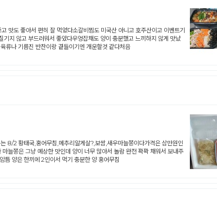
고 맛도 좋아서 편히 잘 먹었다소갈비찜도 미국산 아니고 호주산이고 이벤트기
 질기지 않고 부드러워서 좋았다우엉잡채도 양이 충분했고 느끼하지 않게 맛났
 육류나 기름진 반찬이랑 곁들이기엔 개운할것 같다처음
뉴는 8/2 황태국,홍어무침,메추리알게살?,보쌈,새우마늘쫑이다가격은 삼만원인
 마늘쫑은 그냥 예상한 맛인데 양이 너무 많아서 놀람 완전 꽉꽉 채워서 보내주
ㅠ암틈 양은 한끼에 2인이서 먹기 충분한 양 홍어무침