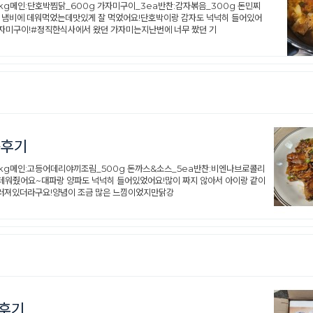
1kg메인:단호박찜닭_600g 가자미구이_3ea반찬:감자볶음_300g 돈민찌
서 냄비에 데워먹었는데맛있게 잘 먹었어요!단호박이랑 감자도 넉넉히 들어있어
가자미구이!#정직한식사에서 왔던 가자미는지난번에 너무 짰던 기
용후기
_1kg메인:고등어데리야끼조림_500g 돈까스&소스_5ea반찬:비엔나브로콜리
 데워줬어요~대파랑 양파도 넉넉히 들어있었어요!많이 짜지 않아서 아이랑 같이
무러져있더라구요!양념이 조금 많은 느낌이었지만닭강
용후기