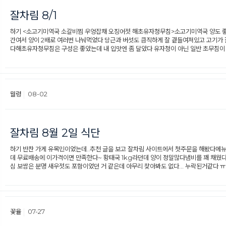
잘차림 8/1
하기 <소고기미역국 소갈비찜 우엉잡채 오징어젓 해초유자청무침>소고기미역국 양도 좋
간여서 양이 2배로 여러번 나눠먹었다 당근과 버섯도 큼직하게 잘 곁들여져있고 고기가
다해초유자청무침은 구성은 좋았는데 내 입맛엔 좀 달았다 유자청이 아닌 일반 초무침이
월령
08-02
잘차림 8월 2일 식단
하기 반찬 가게 유목민이었는데..추천 글을 보고 잘차림 사이트에서 첫주문을 해봤다메
데 무료배송에 이가격이면 만족한다~ 황태국 1kg라던데 양이 정말많다냄비를 꽤 채웠다
심 보쌈은 분명 새우젓도 포함이었던 거 같은데 아무리 찾아봐도 없다... 누락된거같다 
꽃율
07-27