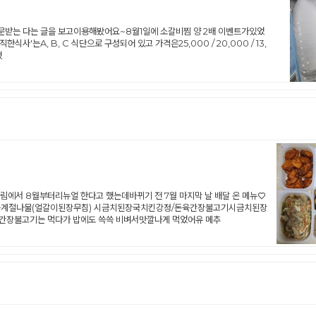
받는 다는 글을 보고이용해봤어요~​8월1일에 소갈비찜 양 2배 이벤트가있었
'는A, B, C 식단으로 구성되어 있고 가격은25,000 / 20,000 / 13,
했
에서 8월부터리뉴얼 한다고 했는데바뀌기 전 7월 마지막 날 배달 온 메뉴♡​
음계절나물(얼갈이된장무침)​ 시금치된장국치킨강정/돈육간장불고기​시금치된장
)간장불고기는 먹다가 밥에도 쓱쓱 비벼서맛깔나게 먹었어유​ 메추