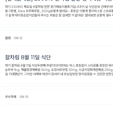
하기 230810 목요일 #잘차림 반찬 정기배송이용후기입니다!​이 날 식단은국:건새우
동그랑땡_12ea 우무묵무침_300g요렇게 왔어요~​ 포장은 이렇게 종이박스랑 스트로폼
기 쉽게 테이프손잡이만들어 주시는 부분은 참 섬세한 거 같아요! 열어보면 요렇게 생수 두
월령
08-12
잘차림 8월 11일 식단
하기 잘차림 8월 11일 식단두번째 주문이다이번에는 박스 포장없이 스티로폼 포장만 와서
순두부 1kg, 해물청경채볶음 500g, 오징어초무침 500g, 시금치양파계란볶음 25
일 기대했던거. 그치만 야채와 버섯이 많아서 내 초딩입맛엔 맞지않았음 ㅠ 건강한 반찬
우수자매
08-10