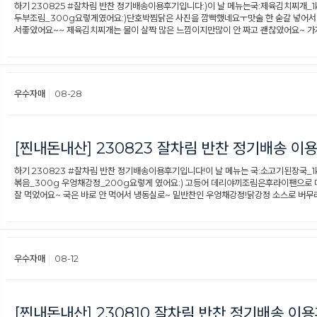
하기 230825 #잘차림 반찬 정기배송이용후기입니다:)​이 날 메뉴는국:제육김치찌개_
두부조림_300g요렇게였어요:)​단호박찜닭은 사진을 깜빡했네요ㅜ맛술 한 숟갈 넣어
서좋았어요~~ 제육김치찌개는 물이 살짝 많은 느낌이지만많이 안 짜고 괜찮았어요~ 
우수자매
08-28
[찐내돈내산] 230823 잘차림 반찬 정기배송 이
하기 230823 #잘차림 반찬 정기배송이용후기입니다!​이 날 메뉴는 국:소고기된장국
볶음_300g 우엉채강정_200g요렇게 였어요:)​ 고등어 데리야끼조림은후라이팬으로
잘 먹었어요~ 국은 바로 안 먹어서 냉동실로~ 밑반찬인 우엉채강정!닭강정 소스로 버
우수자매
08-12
[찐내돈내산] 230810 잘차림 반찬 정기배송 이