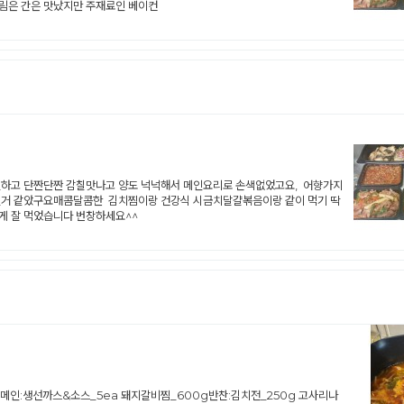
림은 간은 맛났지만 주재료인 베이컨
절하고 단짠단짠 감칠맛나고 양도 넉넉해서 메인요리로 손색없었고요, 어향가지
갈릴거 같았구요매콤달콤한 김치찜이랑 건강식 시금치달걀볶음이랑 같이 먹기 딱
게 잘 먹었습니다 번창하세요^^
kg메인:생선까스&소스_5ea 돼지갈비찜_600g반찬:김치전_250g 고사리나