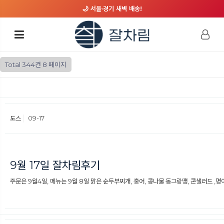
🌙 서울·경기 새벽 배송!
Total 344건
8 페이지
도스
09-17
9월 17일 잘차림후기
주문은 9월4일, 메뉴는 9월 8일 맑은 순두부찌개, 홍어, 콩나물 동그랑떙, 콘샐러드 ,명이