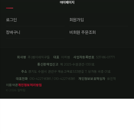
마이페이지
로그인
회원가입
장바구니
비회원 주문조회
회사명
주)범이네식구들
대표
이석범
사업자등록번호
537-86-01771
통신판매업신고
제 2025-수원권선-1351호
주소
경기도 수원시 권선구 매송고색로533번길 7, 상가동 비층 01호
대표전화
010-4227-8381 / 010-4227-8381
개인정보보호책임자
유진혁
이용약관
개인정보처리방침
© 2026 잘차림