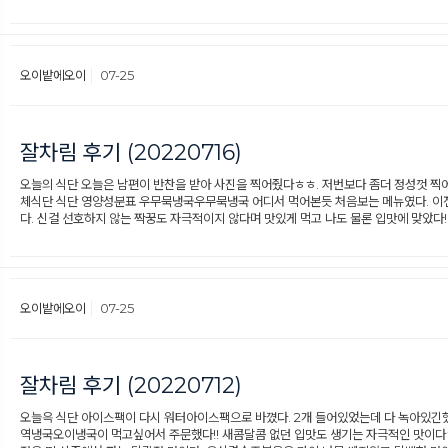
오이밭에오이
07-25
잘차림 후기 (20220716)
오늘의 식단 오늘은 남편이 반찬을 받아 사진을 찍어줬다ㅎㅎ. 저번보다 좀더 정성껏 찍
체식단 식단 영양성분표 우무묵냉국우무묵냉국 어디서 먹어본듯 처음보는 메뉴였다. 이전
다. 신걸 선호하지 않는 짝꿍도 자극적이지 않다며 맛있게 먹고 나도 물론 입맛에 맞았다
오이밭에오이
07-25
잘차림 후기 (20220712)
오늘윽 식단 아이스팩이 다시 워터아이스팩으로 바꼈다. 2개 들어있었는데 다 녹아있긴했
역냉국오이냉국이 먹고싶어서 주문했다!! 새콤달콤 없던 입맛도 생기는 자극적인 맛이다