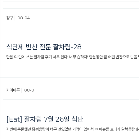
쟝구
08-04
식단제 반찬 전문 잘차림-28
한달 여 만에 쓰는 잘차림 후기 너무 덥다! 너무 습하다! 한달동안 뭘 어떤 반찬으로 밥을 
키미마루
08-01
[Eat] 잘차림 7월 26일 식단
저번에 주문했던 닭볶음탕이 너무 맛있었던 기억이 있어서 ㅋ 메뉴를 보다가 닭볶음탕 1kg