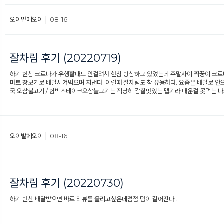
오이밭에오이
08-16
잘차림 후기 (20220719)
하기 한참 코로나가 유행할때도 안걸려서 한참 방심하고 있었는데 주말사이 짝꿍이 코로나
마트 장보기로 배달시켜먹으며 지낸다. 이럴때 잘차림도 참 유용하다. 요즘은 배달로 안
국 오삼불고기 / 함박스테이크오삼불고기는 적당히 감칠맛있는 맵기라 매운걸 못먹는 나도
오이밭에오이
08-16
잘차림 후기 (20220730)
하기 반찬 배달받으면 바로 리뷰를 올리고싶은데점점 텀이 길어진다...