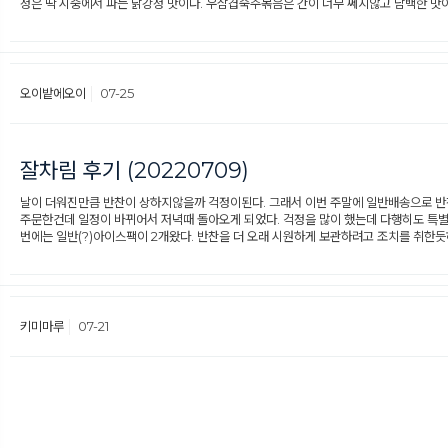
정은 딱 시중에서 파는 닭강정 맛이다. 우삼겹숙주볶음은 간이 너무 쎄지않고 담백한 맛
오이밭에오이
07-25
잘차림 후기 (20220709)
날이 더워진만큼 반찬이 상하지않을까 걱정이된다. 그래서 이번 주말에 일반배송으로 반
주문한건데 일정이 바뀌어서 저녁때 돌아오게 되었다. 걱정을 많이 했는데 다행히도 특별
번에는 일반(?)아이스팩이 2개왔다. 반찬을 더 오래 시원하게 보관하려고 조치를 취한
키미마루
07-21