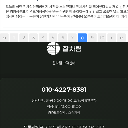
오늘의 식단 전체식단짝꿍에게 사진을 부탁했더니 전체사진을 찍어줬다ㅎㅎ 개별 반찬 사
단 영양성분표 미역오이냉국냉국 냉국수 굉장히 좋아하는데ㅎㅎ 덥고 꿉꿉한 날씨에 오이
접시에 담아두니 구분이 잘안가지만^^ 왼쪽이 닭볶음탕 오른쪽이 코다리조림이다. 파김
1
2
3
4
5
6
7
9
10
8
잘차림 고객센터
010-4227-8381
상담시간 : 월-금 9:00-18:00 토/일/공휴일 휴무
점심시간 : 12:00-13:00
카카오톡상담 :
@잘차림
무통장입금
기업은행 457-100129-04-012