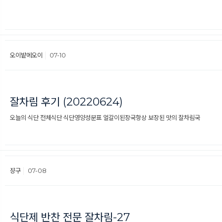
오이밭에오이
07-10
잘차림 후기 (20220624)
오늘의 식단 전체식단 식단영양성분표 얼갈이된장국항상 보장된 맛의 잘차림국
쟝구
07-08
식단제 반찬 전문 잘차림-27