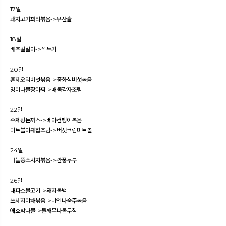
17일
돼지고기꽈리볶음->유산슬
18일
배추겉절이->깍두기
20일
훈제오리버섯볶음->중화식버섯볶음
명이나물장아찌->매콤감자조림
22일
수제왕돈까스->베이컨팽이볶음
미트볼야채찹조림->버섯크림미트볼
24일
마늘쫑소시지볶음->깐풍두부
26일
대파소불고기->돼지불백
쏘세지야채볶음->비엔나숙주볶음
애호박나물->들깨무나물무침