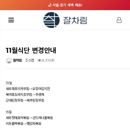
🌙 서울·경기 새벽 배송!
11월식단 변경안내
잘차림
0건
8,374회
13일
새우파프리카무침->오징어김치전
북어포도라지초무침->무생채
근대된장무침->배추된장무침
15일
새우젓애호박볶음->곤드레나물볶음
미트볼떡볶음->햄감자볶음