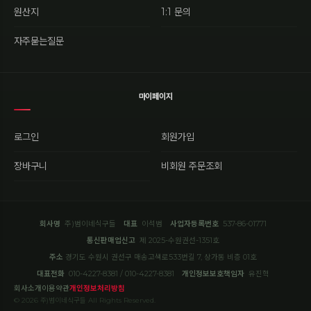
원산지
1:1 문의
자주묻는질문
마이페이지
로그인
회원가입
장바구니
비회원 주문조회
회사명
주)범이네식구들
대표
이석범
사업자등록번호
537-86-01771
통신판매업신고
제 2025-수원권선-1351호
주소
경기도 수원시 권선구 매송고색로533번길 7, 상가동 비층 01호
대표전화
010-4227-8381 / 010-4227-8381
개인정보보호책임자
유진혁
회사소개
이용약관
개인정보처리방침
© 2026 주)범이네식구들 All Rights Reserved.