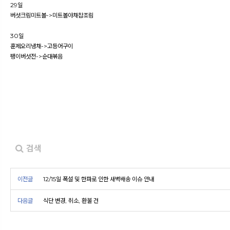
29일
버섯크림미트볼->미트볼야채찹조림
30일
훈제오리냉채->고등어구이
팽이버섯전->순대볶음
검색
이전글
12/15일 폭설 및 한파로 인한 새벽배송 이슈 안내
다음글
식단 변경, 취소, 환불 건