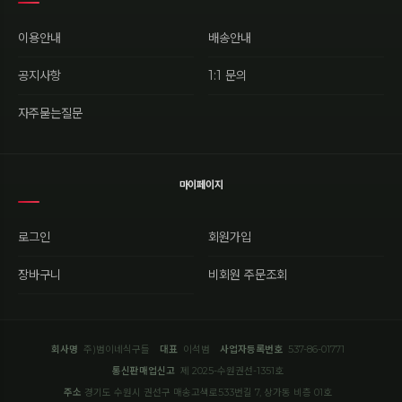
이용안내
배송안내
공지사항
1:1 문의
자주묻는질문
마이페이지
로그인
회원가입
장바구니
비회원 주문조회
회사명
주)범이네식구들
대표
이석범
사업자등록번호
537-86-01771
통신판매업신고
제 2025-수원권선-1351호
주소
경기도 수원시 권선구 매송고색로533번길 7, 상가동 비층 01호