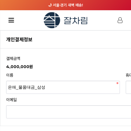
🌙 서울·경기 새벽 배송!
개인결제정보
결제금액
4,000,000원
이름
휴
이메일